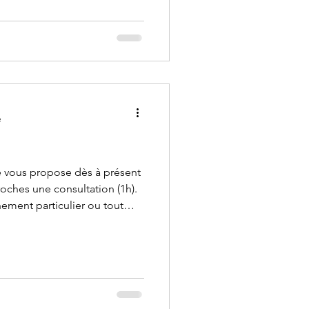
e
e vous propose dès à présent
tation (1h).
t particulier ou tout
'un cadeau qui sorte de
iki et de la mediumnité ou
olution à l’action ! Les
eni