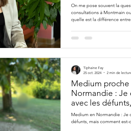
On me pose souvent la ques
consultations à Montmain ou par téléphone : "Tiphaine,
quelle est la différence ent
?" . Bien que ces deux univer
répondent à des besoins diff
médium sérieuse à Rouen ou en Normandie, il est
essentiel de comprendre q
correspond le mieux à votre s
quelques clés pour y voir pl
Tiphaine Fay
tiphaine-f
25 oct. 2024
2 min de lectur
Medium proche
Normandie : J
avec les défunt
est-ce possible 
Medium en Normandie : Je 
défunts, mais comment est-c