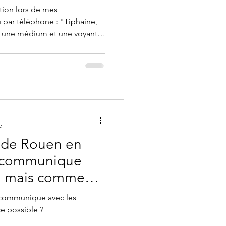
tion lors de mes
re une médium et une voyante
s se croisent souvent, ils
érents. Si vous cherchez une
uel accompagnement
ituation actuelle. Voici
us clair. rouen normandie
e
 de Rouen en
e communique
s, mais comment
?
communique avec les
e possible ?