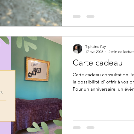
Tiphaine Fay
17 avr. 2023
2 min de lectur
Carte cadeau
Carte cadeau consultation J
la possibilité d' offrir à vos proches une consul
Pour un anniversaire, un évènemen
simplement pour faire plaisir , prendre soin de son
entourage, quoi de mieux qu
l'ordinaire ! Faire vivre une expérience originale , faire
découvrir les bienfaits du Re
encore passer de la bonne rés
bienfaits d'une séance : Obt