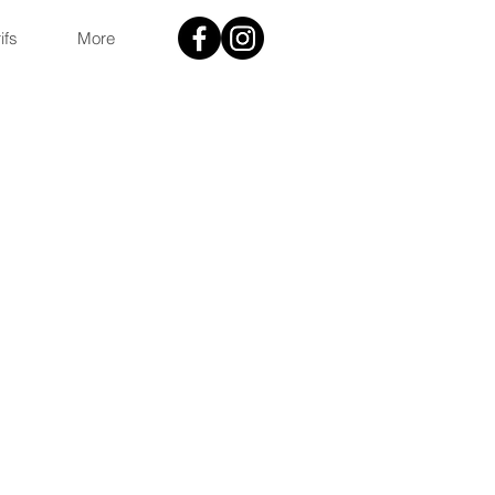
ifs
More