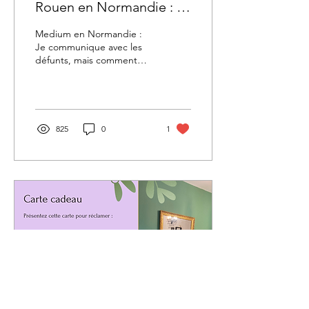
Rouen en Normandie : Je
communique avec les
Medium en Normandie :
défunts, mais comment
Je communique avec les
défunts, mais comment
est-ce possible ?
est-ce possible ?
825
0
1