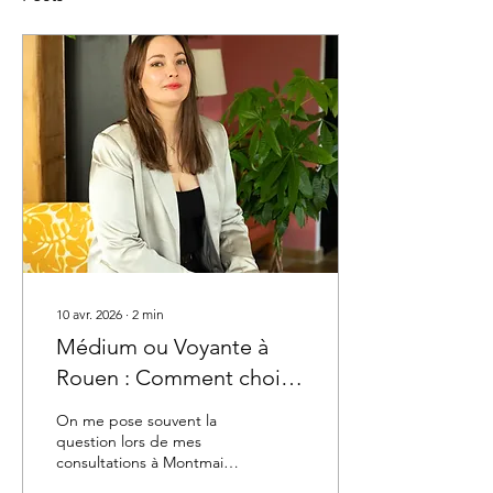
10 avr. 2026
∙
2
min
Médium ou Voyante à
Rouen : Comment choisir
et quelles sont les
On me pose souvent la
différences ?
question lors de mes
consultations à Montmain
ou par téléphone :