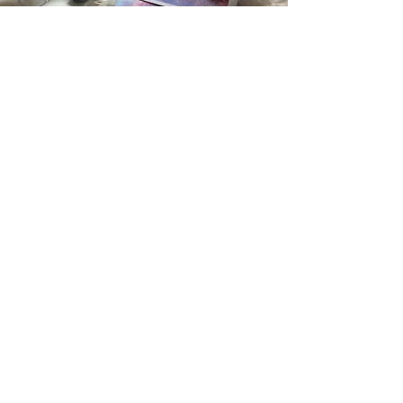
Formation à la cartomancie
Le but de cette formation individuelle
est de vous aider à vous servir de votre
propre jeu de cartes. Apportez votre
oracle et je vous apprendrai à le
maîtriser.
Réserver